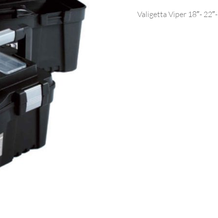
Valigetta Viper 18″- 22″-