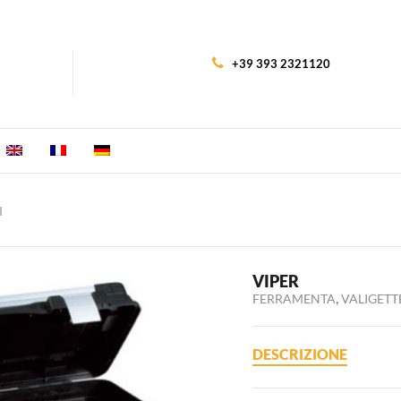
+39 393 2321120
I
VIPER
,
FERRAMENTA
VALIGETT
DESCRIZIONE