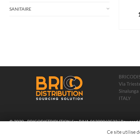
SANITAIRE
BRICODI
Via Triest
Sinalunga
ITALY
© 2020 - BRICODISTRIBUTION Sas P.IVA 01399960523 | Powered
Ce site utilise 