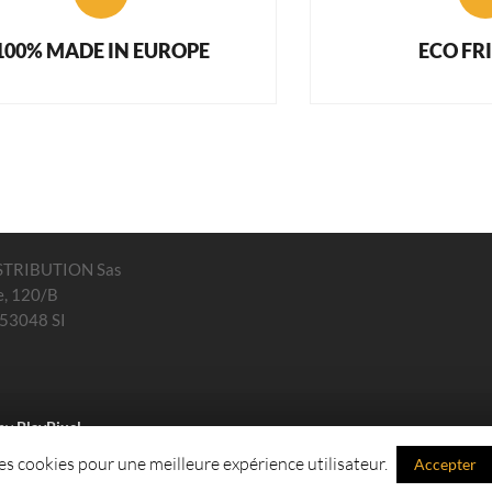
100% MADE IN EUROPE
ECO FR
STRIBUTION Sas
e, 120/B
 53048 SI
 by
PlayPixel
des cookies pour une meilleure expérience utilisateur.
Accepter