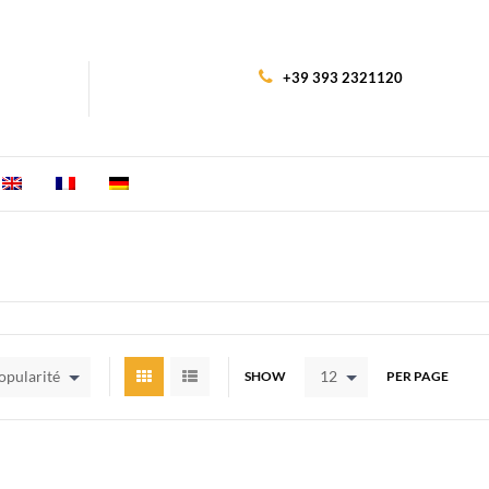
+39 393 2321120
popularité
12
SHOW
PER PAGE