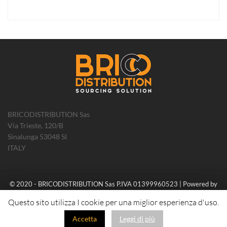
BRICODISTRIBUTION Sas
Via Trieste, 120/B
Sinalunga 53048 SI
ITALY
© 2020 - BRICODISTRIBUTION Sas P.IVA 01399960523 | Powered by
PlayPixel
Questo sito utilizza I cookie per una miglior esperienza d'uso.
Accetta
Leggi di più