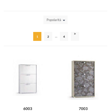
Popolarità
…
1
2
4
6003
7003