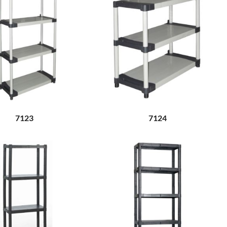
7123
7124