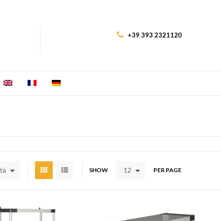
+39 393 2321120
tà
12
SHOW
PER PAGE