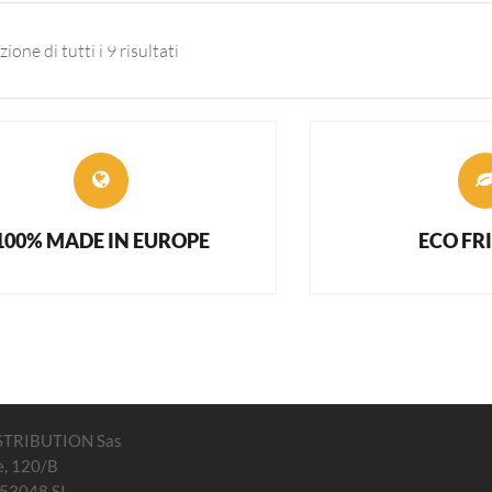
ione di tutti i 9 risultati
100% MADE IN EUROPE
ECO FR
STRIBUTION Sas
e, 120/B
 53048 SI