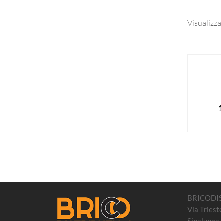
Visualizzaz
BRICODI
Via Triest
Sinalunga